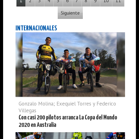
1
2
3
4
5
6
7
8
9
10
11
Siguiente
INTERNACIONALES
Gonzalo Molina; Exequiel Torres y Federico
Villegas
Con casi 200 pilotos arranca La Copa del Mundo
2020 en Australia